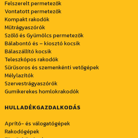
Felszerelt permetezők
Vontatott permetezők
Kompakt rakodók
Műtrágyaszórók
Szőlő és Gyümölcs permetezők
Bálabontó és – kiosztó kocsik
Bálaszállító kocsik
Teleszkópos rakodók
Sűrűsoros és szemenkénti vetőgépek
Mélylazítók
Szervestrágyaszórók
Gumikerekes homlokrakodók
HULLADÉKGAZDALKODÁS
Aprító- és válogatógépek
Rakodógépek