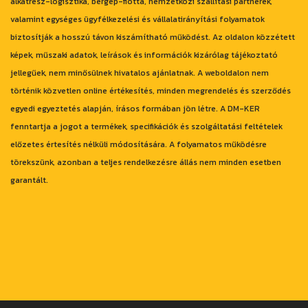
alkatrész-logisztika, bérgép-flotta, nemzetközi szállítási partnerek,
valamint egységes ügyfélkezelési és vállalatirányítási folyamatok
biztosítják a hosszú távon kiszámítható működést. Az oldalon közzétett
képek, műszaki adatok, leírások és információk kizárólag tájékoztató
jellegűek, nem minősülnek hivatalos ajánlatnak. A weboldalon nem
történik közvetlen online értékesítés, minden megrendelés és szerződés
egyedi egyeztetés alapján, írásos formában jön létre. A DM-KER
fenntartja a jogot a termékek, specifikációk és szolgáltatási feltételek
előzetes értesítés nélküli módosítására. A folyamatos működésre
törekszünk, azonban a teljes rendelkezésre állás nem minden esetben
garantált.