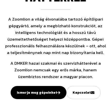
Munkatársaink
Rólunk
Híreink
A Zoomlion a világ élvonalába tartozó építőipari
gépgyártó, amely a megbízható konstrukciót, az
intelligens technológiát és a hosszú távú
üzemeltethetőséget helyezi középpontba. Gépei
professzionális felhasználásra készülnek – ott, ahol
a teljesítménynek nap mint nap bizonyítania kell.
A DMKER hazai szakmai és szervizhátterével a
Zoomlion nemcsak egy erős márka, hanem
üzembiztos rendszer a magyar piacon.
Ismerje meg gépeinket
Kapcsolat