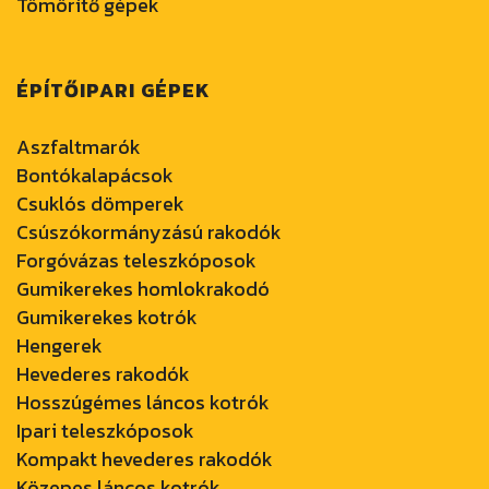
Tömörítő gépek
ÉPÍTŐIPARI GÉPEK
Aszfaltmarók
Bontókalapácsok
Csuklós dömperek
Csúszókormányzású rakodók
Forgóvázas teleszkóposok
Gumikerekes homlokrakodó
Gumikerekes kotrók
Hengerek
Hevederes rakodók
Hosszúgémes láncos kotrók
Ipari teleszkóposok
Kompakt hevederes rakodók
Közepes láncos kotrók