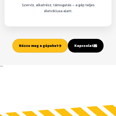
Szerviz, alkatrész, támogatás – a gép teljes
életciklusa alatt.
Nézze meg a gépeket
Kapcsolat
```