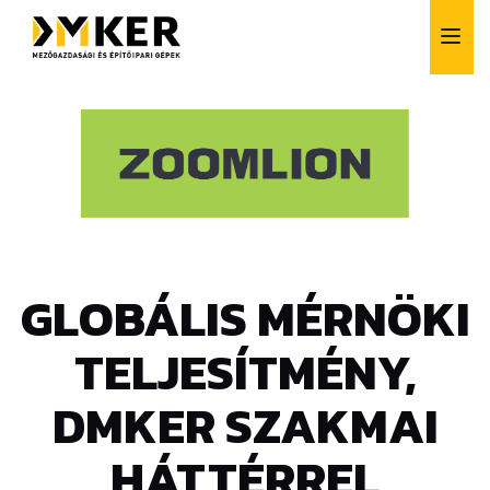
GLOBÁLIS MÉRNÖKI
Alkatrész értékesítés
Bérlés
Finanszírozás
TELJESÍTMÉNY,
Szerviz
Vásárlás előtti tanácsadás
DMKER SZAKMAI
Szívesen segítünk!
HÁTTÉRREL
+36 1 257 6261
info@dmker.hu