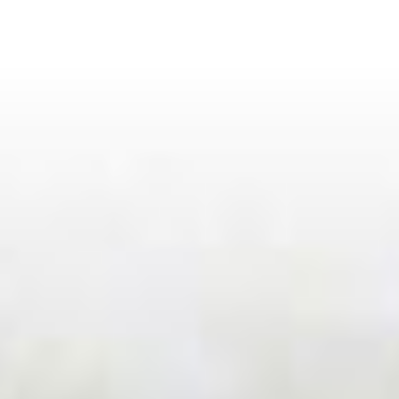
Munkatársaink
Rólunk
Híreink