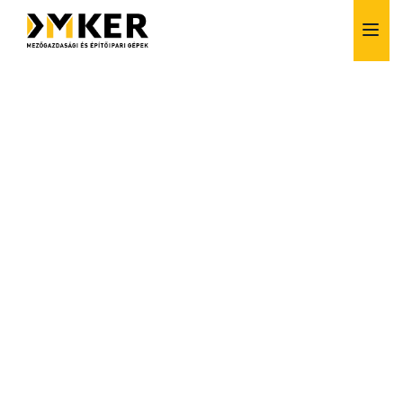
Alkatrész értékesítés
Bérlés
Finanszírozás
Szerviz
Vásárlás előtti tanácsadás
Szívesen segítünk!
+36 1 257 6261
info@dmker.hu