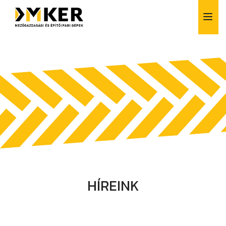
Alkatrész értékesítés
Bérlés
Finanszírozás
Szerviz
Vásárlás előtti tanácsadás
HÍREINK
Szívesen segítünk!
+36 1 257 6261
info@dmker.hu