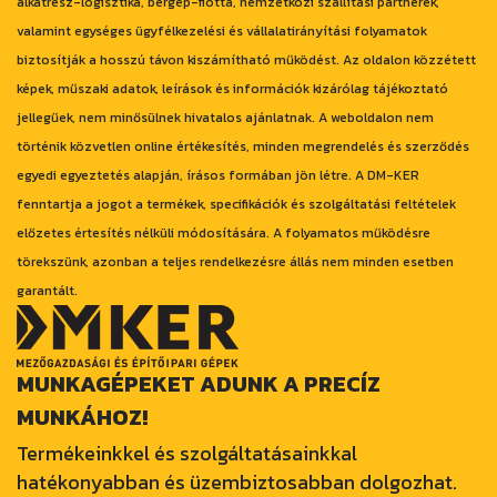
alkatrész-logisztika, bérgép-flotta, nemzetközi szállítási partnerek,
valamint egységes ügyfélkezelési és vállalatirányítási folyamatok
biztosítják a hosszú távon kiszámítható működést. Az oldalon közzétett
képek, műszaki adatok, leírások és információk kizárólag tájékoztató
jellegűek, nem minősülnek hivatalos ajánlatnak. A weboldalon nem
történik közvetlen online értékesítés, minden megrendelés és szerződés
egyedi egyeztetés alapján, írásos formában jön létre. A DM-KER
fenntartja a jogot a termékek, specifikációk és szolgáltatási feltételek
előzetes értesítés nélküli módosítására. A folyamatos működésre
törekszünk, azonban a teljes rendelkezésre állás nem minden esetben
garantált.
MUNKAGÉPEKET ADUNK A PRECÍZ
MUNKÁHOZ!
Termékeinkkel és szolgáltatásainkkal
hatékonyabban és üzembiztosabban dolgozhat.