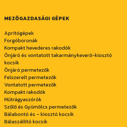
MEZŐGAZDASÁGI GÉPEK
Aprítógépek
Forgóboronák
Kompakt hevederes rakodók
Önjáró és vontatott takarmánykeverő-kiosztó
kocsik
Önjáró permetezők
Felszerelt permetezők
Vontatott permetezők
Kompakt rakodók
Műtrágyaszórók
Szőlő és Gyümölcs permetezők
Bálabontó és – kiosztó kocsik
Bálaszállító kocsik