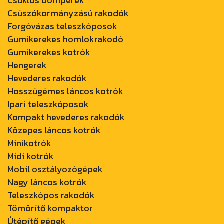
Csuklós dömperek
Csúszókormányzású rakodók
Forgóvázas teleszkóposok
Gumikerekes homlokrakodó
Gumikerekes kotrók
Hengerek
Hevederes rakodók
Hosszúgémes láncos kotrók
Ipari teleszkóposok
Kompakt hevederes rakodók
Közepes láncos kotrók
Minikotrók
Midi kotrók
Mobil osztályozógépek
Nagy láncos kotrók
Teleszkópos rakodók
Tömörítő kompaktor
Útépítő gépek