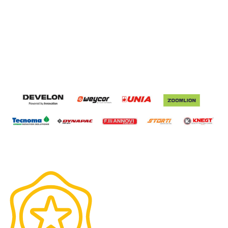
Munkatársaink
Rólunk
Híreink