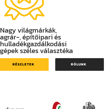
Nagy világmárkák,
agrár-, építőipari és
hulladékgazdálkodási
gépek széles választéka
RÉSZLETEK
RÓLUNK