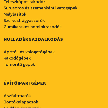
Teleszkópos rakodók
Sűrűsoros és szemenkénti vetőgépek
Mélylazítók
Szervestrágyaszórók
Gumikerekes homlokrakodók
HULLADÉKGAZDALKODÁS
Aprító- és válogatógépek
Rakodógépek
Tömörítő gépek
ÉPÍTŐIPARI GÉPEK
Aszfaltmarók
Bontókalapácsok