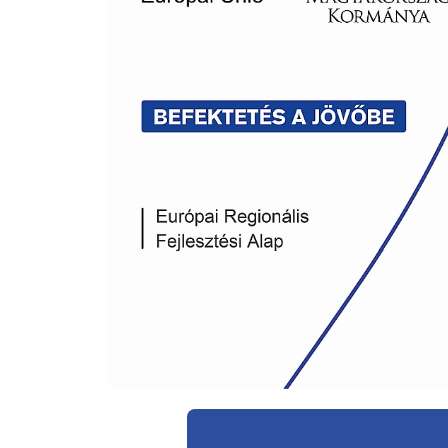
Teleszkópos rakodók
Sűrűsoros és szemen
vetőgépek
Mélylazítók
Szervestrágyaszórók
Gumikerekes
homlokrakodók
Hulladékgazdalkod
Aprító- és válogatóg
Rakodógépek
Tömörítő gépek