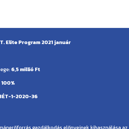
. Elite Program 2021 január
zege:
6,5 millió Ft
:
100%
BÉT-1-2020-36
umánerőforrás gazdálkodás előnyeinek kihasználása az