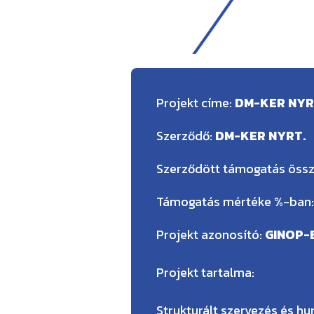
Projekt címe:
DM-KER NYRT
Szerződő:
DM-KER NYRT.
Szerződött támogatás öss
Támogatás mértéke %-ban
Projekt azonosító:
GINOP-
Projekt tartalma:
Strukturált szervezés és h