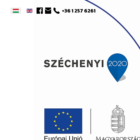
+36 1 257 6261
Aprítógépek
F.lli.Annovi
Forgóboronák
Develon
Kompakt hevederes r
Dynapac
Önjáró és vontatott
Knegt
takarmánykeverő-kio
kocsik
Storti
Önjáró permetezők
Tecnoma
Felszerelt permetező
Unia
Vontatott permetez
Weycor
Kompakt rakodók
Zoomlion
Műtrágyaszórók
Szőlő és Gyümölcs
permetezők
Bálabontó és – kiosz
kocsik
Bálaszállító kocsik