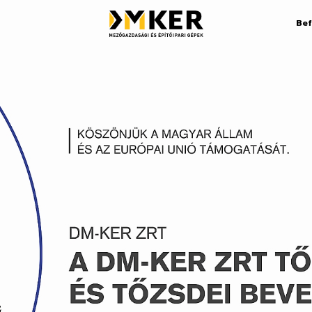
Be
Aszfaltmarók
Alkatrés
Bontókalapácsok
Bérlés
akodók
Csuklós dömperek
Finansz
Csúszókormányzású
Szerviz
sztó
rakodók
Vásárlás
Forgóvázas teleszkóposok
Gumikerekes homlokrakodó
Szívese
k
Gumikerekes kotrók
+36 1 25
ők
Hengerek
info@dm
Hevederes rakodók
Munkatá
Hosszúgémes láncos kotrók
Rólunk
Ipari teleszkóposok
Híreink
Kompakt hevederes rakodók
tó
Közepes láncos kotrók
Minikotrók
Midi kotrók