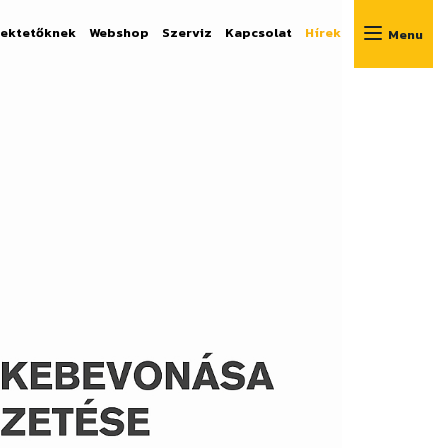
fektetőknek
Webshop
Szerviz
Kapcsolat
Hírek
Menu
z értékesítés
írozás
 előtti tanácsadás
n segítünk!
7 6261
ker.hu
rsaink