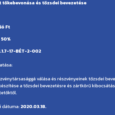
t tőkebevonása és tőzsdei bevezetése
ió Ft
:
50%
.1.7-17-BÉT-2-002
atása:
zvénytársasággá válása és részvényeinek tőzsdei beve
készítése a tőzsdei bevezetésre és zártkörű kibocsát
etőktől.
si dátuma:
2020.03.18.