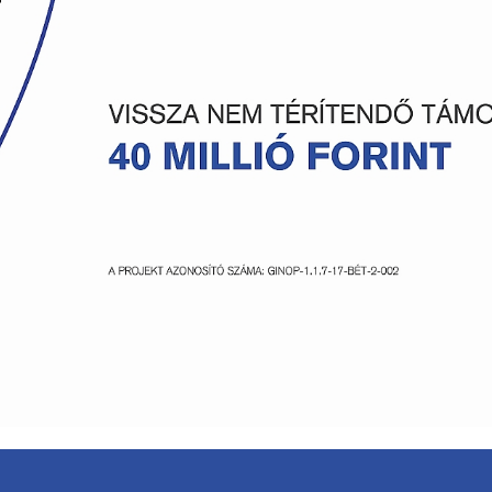
Mobil osztályozógépek
kénti
Nagy láncos kotrók
Teleszkópos rakodók
Tömörítő kompaktor
Útépítő gépek
Vibrohengerek
ás
épek